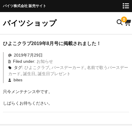
バイツ株式会社 販売サイト
0
バイツショップ
ホーム
ひよこクラブ2019年8月号に掲載されました！
2019年7月29日
商品について
Filed under:
お知らせ
タグ:
ひよこクラブ
,
バースデーカード
,
名前で歌うバースデー
お名前検索
カード
,
誕生日
,
誕生日プレゼント
bites
お知らせ
只今メンテナンス中です。
ご利用ガイド
しばらくお待ちください。
購入方法
FAQ
お問い合わせ