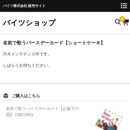
バイツ株式会社 販売サイト
0
バイツショップ
ホーム
名前で歌うバースデーカード【ショートケーキ】
只今メンテナンス中です。
商品について
しばらくお待ちください。
お名前検索
お知らせ
ご利用ガイド
ご購入はこちら
購入方法
名前で歌うバースデーカード【お菓子の
国】 (SBC005)
FAQ
お問い合わせ