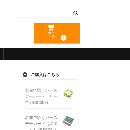
カー
トの
0
中
ご購入はこちら
名前で歌うバース
デーカード リー
フ (SBC009)
名前で歌うバース
デーカード【絵ポ
エム】 (SBC004)