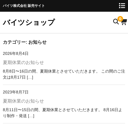
バイツ株式会社 販売サイト
0
バイツショップ
ホーム
カテゴリー:
お知らせ
2026年8月4日
商品について
夏期休業のお知らせ
お名前検索
8月8日〜16日の間、夏期休業とさせていただきます。 この間のご注
文は8月17日 […]
お知らせ
ご利用ガイド
2023年8月7日
夏期休業のお知らせ
購入方法
8月11日〜15日の間、夏期休業とさせていただきます。 8月16日よ
FAQ
り制作・発送 […]
お問い合わせ