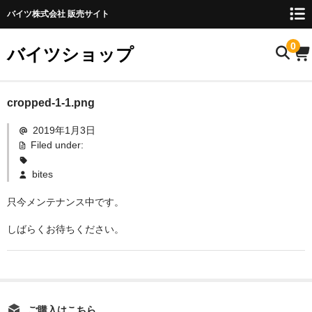
バイツ株式会社 販売サイト
0
バイツショップ
ホーム
cropped-1-1.png
2019年1月3日
商品について
Filed under:
お名前検索
bites
お知らせ
只今メンテナンス中です。
ご利用ガイド
しばらくお待ちください。
購入方法
FAQ
お問い合わせ
ご購入はこちら