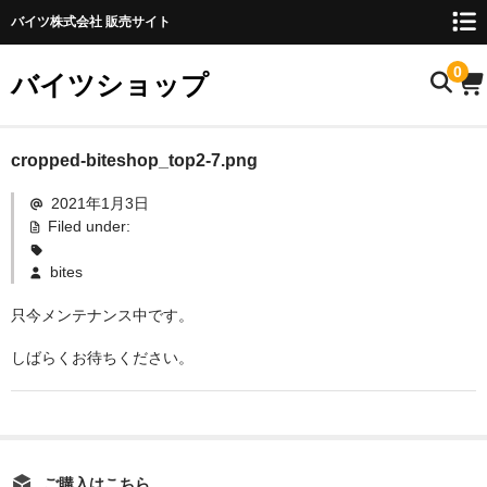
バイツ株式会社 販売サイト
0
バイツショップ
ホーム
cropped-biteshop_top2-7.png
2021年1月3日
商品について
Filed under:
お名前検索
bites
お知らせ
只今メンテナンス中です。
ご利用ガイド
しばらくお待ちください。
購入方法
FAQ
お問い合わせ
ご購入はこちら