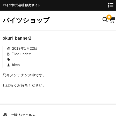
バイツ株式会社 販売サイト
0
バイツショップ
ホーム
okuri_banner2
2019年1月22日
商品について
Filed under:
お名前検索
bites
お知らせ
只今メンテナンス中です。
ご利用ガイド
しばらくお待ちください。
購入方法
FAQ
お問い合わせ
ご購入はこちら