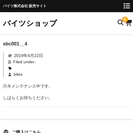
バイツ株式会社 販売サイト
0
バイツショップ
ホーム
sbc001__4
2019年4月22日
商品について
Filed under:
お名前検索
bites
お知らせ
只今メンテナンス中です。
ご利用ガイド
しばらくお待ちください。
購入方法
FAQ
お問い合わせ
ご購入はこちら