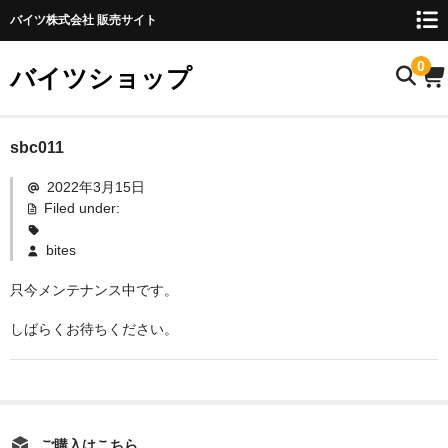
バイツ株式会社 販売サイト
0
バイツショップ
ホーム
sbc011
2022年3月15日
商品について
Filed under:
お名前検索
bites
お知らせ
只今メンテナンス中です。
ご利用ガイド
しばらくお待ちください。
購入方法
FAQ
お問い合わせ
ご購入はこちら