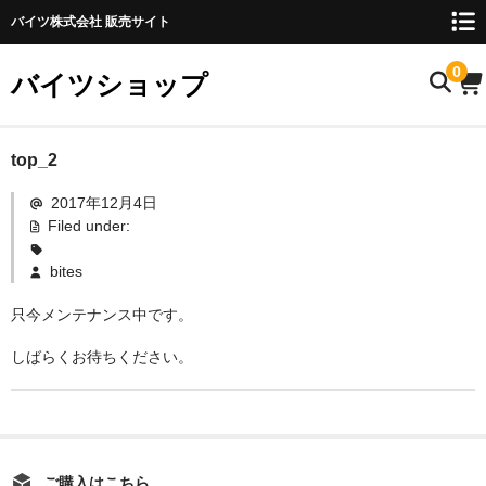
バイツ株式会社 販売サイト
0
バイツショップ
ホーム
top_2
2017年12月4日
商品について
Filed under:
お名前検索
bites
お知らせ
只今メンテナンス中です。
ご利用ガイド
しばらくお待ちください。
購入方法
FAQ
お問い合わせ
ご購入はこちら