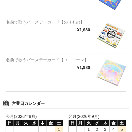
名前で歌うバースデーカード【のりもの】
¥1,980
名前で歌うバースデーカード【ユニコーン】
¥1,980
営業日カレンダー
今月(2026年8月)
翌月(2026年9月)
日
月
火
水
木
金
土
日
月
火
水
木
金
土
1
1
2
3
4
5