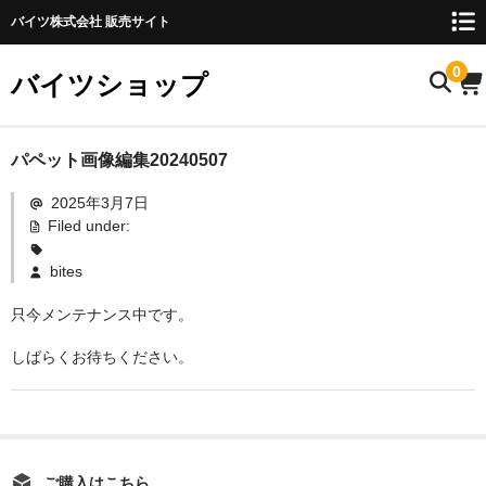
バイツ株式会社 販売サイト
0
バイツショップ
ホーム
パペット画像編集20240507
2025年3月7日
商品について
Filed under:
お名前検索
bites
お知らせ
只今メンテナンス中です。
ご利用ガイド
しばらくお待ちください。
購入方法
FAQ
お問い合わせ
ご購入はこちら