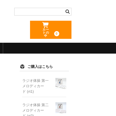
カー
トの
0
中
ご購入はこちら
ラジオ体操 第一
メロディカー
ド (rt1)
ラジオ体操 第二
メロディカー
ド (rt2)