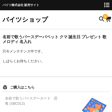
バイツ株式会社 販売サイト
0
バイツショップ
ホーム
名前で歌うバースデーパペット クマ 誕生日 プレゼント 歌
メロディ 名入れ
商品について
只今メンテナンス中です。
お名前検索
しばらくお待ちください。
お知らせ
ご利用ガイド
ご購入はこちら
購入方法
名前で歌うバースデーカード 恐
FAQ
竜 (SBC012)
お問い合わせ