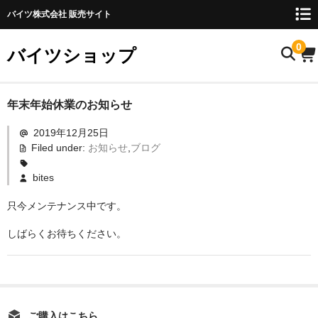
バイツ株式会社 販売サイト
0
バイツショップ
ホーム
年末年始休業のお知らせ
2019年12月25日
商品について
Filed under:
お知らせ
,
ブログ
お名前検索
bites
お知らせ
只今メンテナンス中です。
ご利用ガイド
しばらくお待ちください。
購入方法
FAQ
お問い合わせ
ご購入はこちら