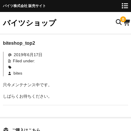
バイツ株式会社 販売サイト
0
バイツショップ
ホーム
biteshop_top2
2019年6月17日
商品について
Filed under:
お名前検索
bites
お知らせ
只今メンテナンス中です。
ご利用ガイド
しばらくお待ちください。
購入方法
FAQ
お問い合わせ
ご購入はこちら