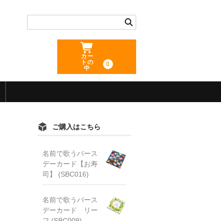
カー
トの
0
中
ご購入はこちら
名前で歌うバース
デーカード【お寿
司】 (SBC016)
名前で歌うバース
デーカード リー
フ (SBC009)