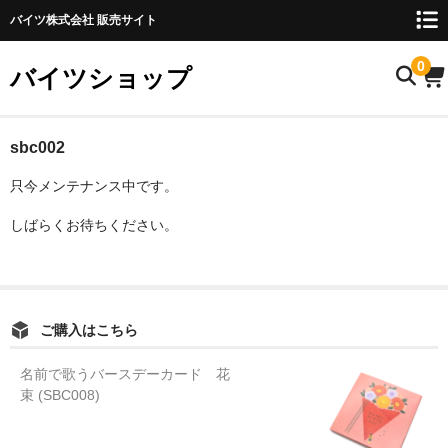
バイツ株式会社 販売サイト
0
バイツショップ
ホーム
sbc002
只今メンテナンス中です。
商品について
しばらくお待ちください。
お名前検索
お知らせ
ご利用ガイド
ご購入はこちら
購入方法
名前で歌うバースデーカード 花
束 (SBC008)
FAQ
お問い合わせ