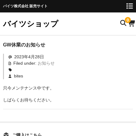
バイツ株式会社 販売サイト
0
バイツショップ
ホーム
GW休業のお知らせ
2023年4月28日
商品について
Filed under:
お知らせ
お名前検索
bites
お知らせ
只今メンテナンス中です。
ご利用ガイド
しばらくお待ちください。
購入方法
FAQ
お問い合わせ
ご購入はこちら